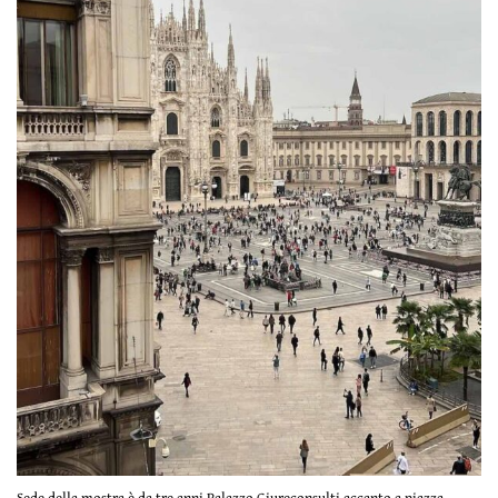
Sede della mostra è da tre anni Palazzo Giureconsulti accanto a piazza