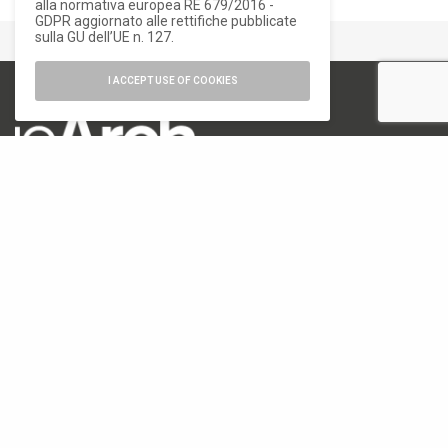
alla normativa europea RE 679/2016 -
GDPR aggiornato alle rettifiche pubblicate
sulla GU dell’UE n. 127.
I ACCEPT USE OF COOKIES
numero di iscrizione al ROC 34540
registro stampa Tribunale di Milano
n. 822 del 23/12/2004
Editore
Font Srl a socio unico
via Siusi 20/a, 20132 Milano
P. IVA: 12840400159
REA Milano 1591312
CATEGORIE