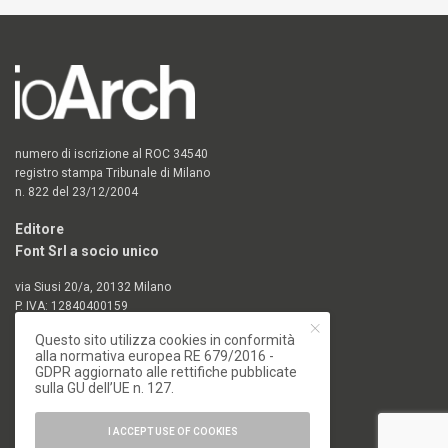
numero di iscrizione al ROC 34540
registro stampa Tribunale di Milano
n. 822 del 23/12/2004
Editore
Font Srl a socio unico
via Siusi 20/a, 20132 Milano
P. IVA: 12840400159
REA Milano 1591312
Questo sito utilizza cookies in conformità
alla normativa europea RE 679/2016 -
CATEGORIE
GDPR aggiornato alle rettifiche pubblicate
sulla GU dell’UE n. 127.
18. Biennale di Architettura di Venezia
I ACCEPT USE OF COOKIES
19. Biennale di Architettura di Venezia