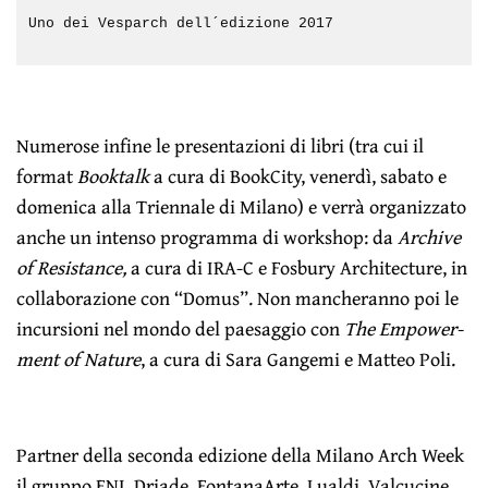
Uno dei Vesparch dell´edizione 2017
Numerose infine le
presentazioni di libri
(tra cui il
format
Booktalk
a cura di BookCity, venerdì, sabato e
domenica alla Triennale di Milano) e verrà organizzato
anche un intenso programma di workshop: da
Archive
of Resistan­ce,
a cura di IRA-C e Fosbury Architecture, in
collaborazione con “Domus”. Non mancheranno poi le
incursioni nel mondo del paesaggio con
The Empower­
ment of Nature
, a cura di Sara Gangemi e Matteo Poli.
Partner della seconda edizione della Milano Arch Week
il gruppo ENI, Driade, FontanaArte, Lualdi, Valcucine,