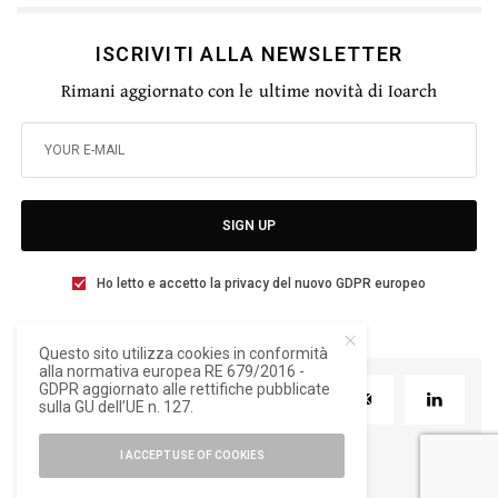
ISCRIVITI ALLA NEWSLETTER
Rimani aggiornato con le ultime novità di Ioarch
SIGN UP
Ho letto e accetto la privacy del nuovo GDPR europeo
Questo sito utilizza cookies in conformità
alla normativa europea RE 679/2016 -
GDPR aggiornato alle rettifiche pubblicate
TWEET
PIN
0
sulla GU dell’UE n. 127.
I ACCEPT USE OF COOKIES