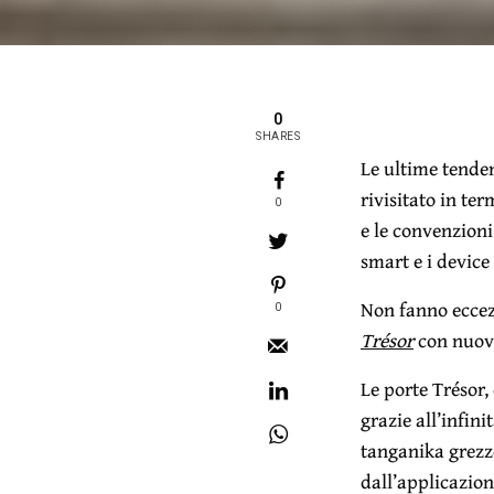
0
SHARES
Le ultime tenden
rivisitato in te
0
e le convenzioni
smart e i devic
Non fanno eccezi
0
Trésor
con nuovi
Le porte Trésor
grazie all’infini
tanganika grezzo
dall’applicazion