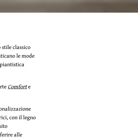
stile classico
enticano le mode
piantistica
orte
Comfort
e
sonalizzazione
ici, con il legno
sito
erire alle