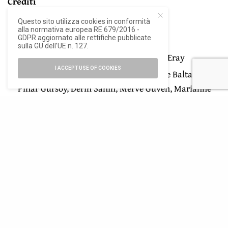
Crediti
Località
Cunda, Ayvalık, Turchia
Questo sito utilizza cookies in conformità
alla normativa europea RE 679/2016 -
GDPR aggiornato alle rettifiche pubblicate
Committente
Pur Muzik /
Pur Records
sulla GU dell’UE n. 127.
Progetto architettonico
Sour
– Inanc Eray
I ACCEPT USE OF COOKIES
Team di progetto
Pinar Guvenc, Melike Baltalar,
Pinar Gursoy, Derin Sahin, Merve Guven, Marianne
de Zeeuw, Nicholas Doghlass, Zeynep Damgacioglu,
Irem Gocmenoglu, Gamze Gurgenc
Superficie costruita
2.230 mq
Cronologia
2019 – 2026