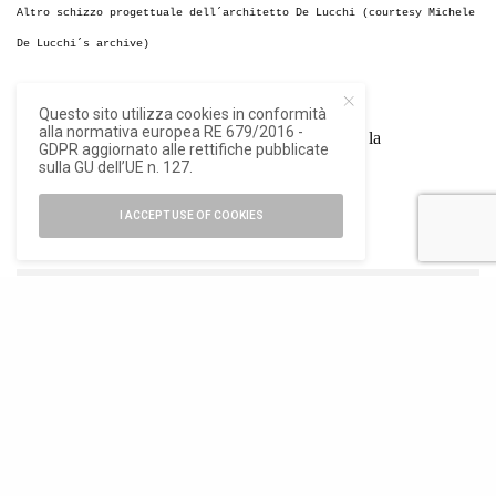
Altro schizzo progettuale dell´architetto De Lucchi (courtesy Michele
De Lucchi´s archive)
Questo sito utilizza cookies in conformità
alla normativa europea RE 679/2016 -
*Si ringrazia
Fondazione Promozione Acciaio
per la
GDPR aggiornato alle rettifiche pubblicate
sulla GU dell’UE n. 127.
collaborazione e le informazioni fornite.
I ACCEPT USE OF COOKIES
ISCRIVITI ALLA NEWSLETTER
Rimani aggiornato con le ultime novità di Ioarch
SIGN UP