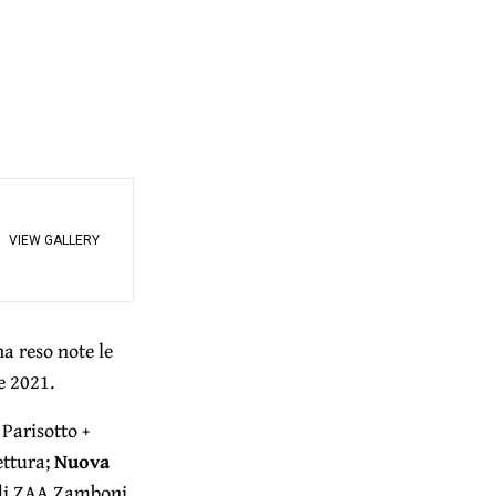
VIEW GALLERY
a reso note le
e 2021.
 Parisotto +
ettura;
Nuova
di ZAA Zamboni