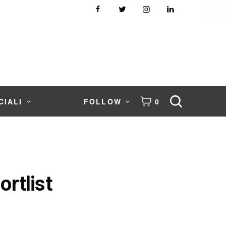
CIALI
FOLLOW
0
rtlist