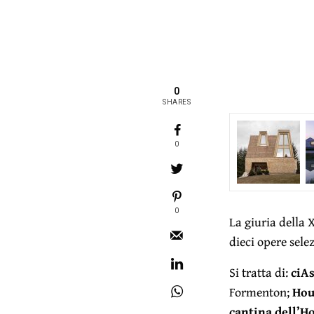
0
SHARES
0
0
La giuria della 
dieci opere sele
Si tratta di:
ciA
Formenton;
Hou
cantina dell’H