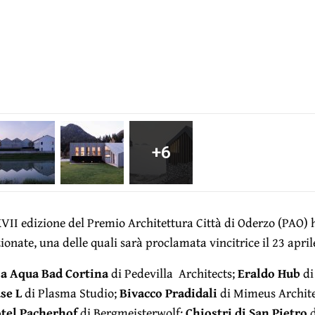
+6
XVII edizione del Premio Architettura Città di Oderzo (PAO) h
zionate, una delle quali sarà proclamata vincitrice il 23 april
sa Aqua Bad Cortina
di Pedevilla Architects;
Eraldo Hub
di
se L
di Plasma Studio;
Bivacco Pradidali
di Mimeus Archit
otel Pacherhof
di Bergmeisterwolf;
Chiostri di San Pietro