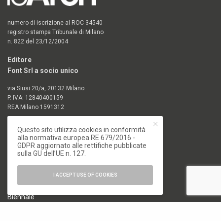
numero di iscrizione al ROC 34540
registro stampa Tribunale di Milano
n. 822 del 23/12/2004
Editore
Font Srl a socio unico
via Siusi 20/a, 20132 Milano
P. IVA: 12840400159
REA Milano 1591312
CATEGORIE
Questo sito utilizza cookies in conformità
alla normativa europea RE 679/2016 -
GDPR aggiornato alle rettifiche pubblicate
18. Biennale di Architettura di Venezia
sulla GU dell’UE n. 127.
19. Biennale di Architettura di Venezia
Architettura
I ACCEPT USE OF COOKIES
Arte e Fotografia
Biennale
Design
Elementi