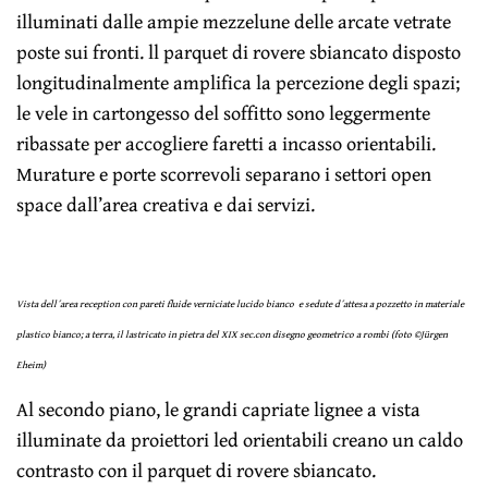
illuminati dalle ampie mezzelune delle arcate vetrate
poste sui fronti. ll parquet di rovere sbiancato disposto
longitudinalmente amplifica la percezione degli spazi;
le vele in cartongesso del soffitto sono leggermente
ribassate per accogliere faretti a incasso orientabili.
Murature e porte scorrevoli separano i settori open
space dall’area creativa e dai servizi.
Vista dell´area reception con pareti fluide verniciate lucido bianco e sedute d´attesa a pozzetto in materiale
plastico bianco; a terra, il lastricato in pietra del XIX sec.con disegno geometrico a rombi (foto ©Jürgen
Eheim)
Al secondo piano, le grandi capriate lignee a vista
illuminate da proiettori led orientabili creano un caldo
contrasto con il parquet di rovere sbiancato.