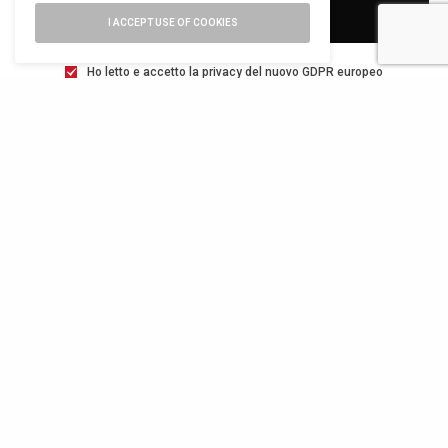
SIGN UP
I ACCEPT USE OF COOKIES
Ho letto e accetto la privacy del nuovo GDPR europeo
TWEET
PIN
0