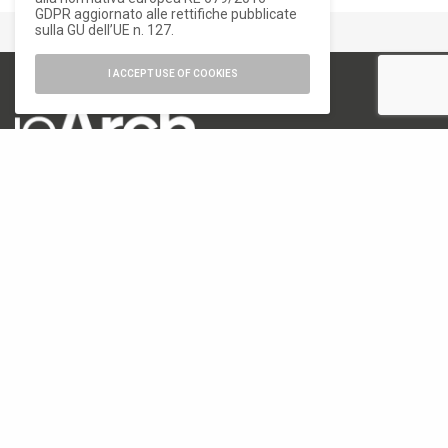
GDPR aggiornato alle rettifiche pubblicate
sulla GU dell’UE n. 127.
I ACCEPT USE OF COOKIES
numero di iscrizione al ROC 34540
registro stampa Tribunale di Milano
n. 822 del 23/12/2004
Editore
Font Srl a socio unico
via Siusi 20/a, 20132 Milano
P. IVA: 12840400159
REA Milano 1591312
CATEGORIE
18. Biennale di Architettura di Venezia