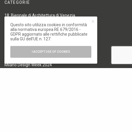
CATEGORIE
18. Biennale di Architettura di Venezia
19. Biennale di Architettura di Venezia
Questo sito utilizza cookies in conformità
alla normativa europea RE 679/2016 -
Architettura
GDPR aggiornato alle rettifiche pubblicate
Arte e Fotografia
sulla GU dell’UE n. 127.
Biennale
Design
I ACCEPT USE OF COOKIES
Elementi
Milano Design Week 2024
Milano Design Week 2025
Milano Design Week 2026
News
Osservatorio Permanente dell'Architettura Italiana
Senza categoria
Speciali
Storie
MENU