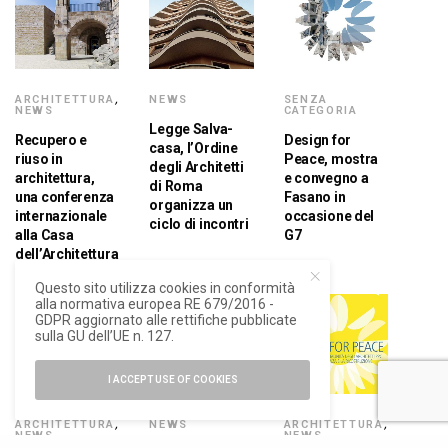
ARCHITETTURA
,
NEWS
SENZA
NEWS
CATEGORIA
Legge Salva-
Recupero e
Design for
casa, l’Ordine
riuso in
Peace, mostra
degli Architetti
architettura,
e convegno a
di Roma
una conferenza
Fasano in
organizza un
internazionale
occasione del
ciclo di incontri
alla Casa
G7
dell’Architettura
Questo sito utilizza cookies in conformità
alla normativa europea RE 679/2016 -
GDPR aggiornato alle rettifiche pubblicate
sulla GU dell’UE n. 127.
I ACCEPT USE OF COOKIES
ARCHITETTURA
,
NEWS
ARCHITETTURA
,
NEWS
NEWS