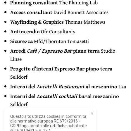
Planning consultant
The Planning Lab
Access consultant
David Bonnett Associates
Wayfinding & Graphics
Thomas Matthews
Antincendio
Ofr Consultants
Sicurezza
Mfd/Thornton Tomasetti
Arredi
Café / Espresso Bar
piano terra
Studio
Linse
Progetto d’interni Espresso Bar piano terra
Selldorf
Interni del
Locatelli Restaurant
al mezzanino
Lxa
Interni del
Locatelli cocktail bar
al mezzanino
Selldorf
Progetto dei bookshop
Rfk / Ryder
Questo sito utilizza cookies in conformità
alla normativa europea RE 679/2016 -
Apertura al pubblico
Maggio 2025
GDPR aggiornato alle rettifiche pubblicate
sulla GU dell’UE n. 127.