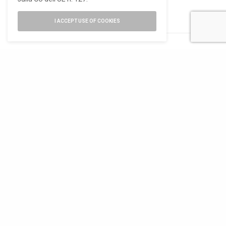
I ACCEPT USE OF COOKIES
Selldorf Architects