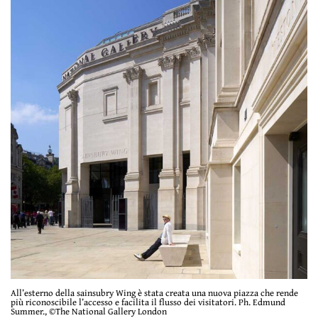
All’esterno della sainsubry Wing è stata creata una nuova piazza che rende
più riconoscibile l’accesso e facilita il flusso dei visitatori. Ph. Edmund
Summer., ©The National Gallery London