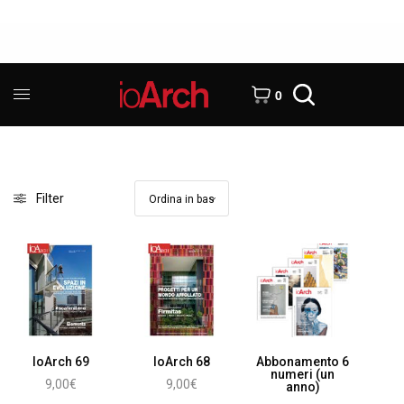
0
Filter
IoArch 69
IoArch 68
Abbonamento 6
numeri (un
9,00
€
9,00
€
anno)