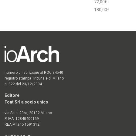
Aggiungi al carrello
Aggiungi al carrello
72,00
€
-
Fascia
180,00
€
di
Scegli
prezzo:
da
72,00€
a
180,00€
numero di iscrizione al ROC 34540
registro stampa Tribunale di Milano
n. 822 del 23/12/2004
Editore
Font Srl a socio unico
via Siusi 20/a, 20132 Milano
P. IVA: 12840400159
REA Milano 1591312