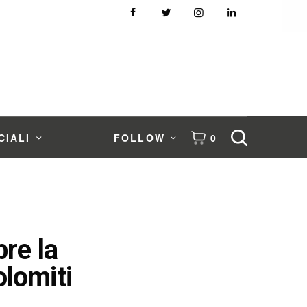
CIALI
FOLLOW
0
re la
olomiti