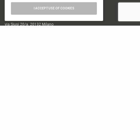
Editore
I ACCEPT USE OF COOKIES
Font Srl a socio unico
via Siusi 20/a, 20132 Milano
P. IVA: 12840400159
REA Milano 1591312
CATEGORIE
18. Biennale di Architettura di Venezia
19. Biennale di Architettura di Venezia
Architettura
Arte e Fotografia
Biennale
Design
Elementi
Milano Design Week 2024
Milano Design Week 2025
Milano Design Week 2026
News