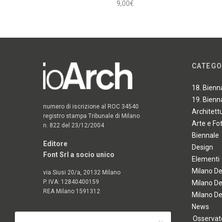
9,00
€
Aggiungi al carrello
CATEGO
18. Bienn
19. Bienn
numero di iscrizione al ROC 34540
Architett
registro stampa Tribunale di Milano
Arte e Fo
n. 822 del 23/12/2004
Biennale
Editore
Design
Font Srl a socio unico
Elementi
Milano D
via Siusi 20/a, 20132 Milano
P. IVA: 12840400159
Milano D
REA Milano 1591312
Milano D
News
Osservato