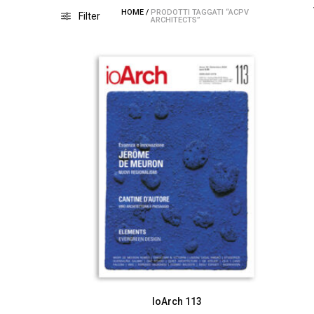
HOME
/
PRODOTTI TAGGATI “ACPV
Filter
ARCHITECTS”
IoArch 113