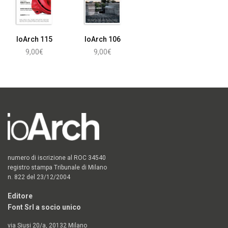
IoArch 115
IoArch 106
9,00
€
9,00
€
Aggiungi al carrello
Leggi tutto
numero di iscrizione al ROC 34540
registro stampa Tribunale di Milano
n. 822 del 23/12/2004
Editore
Font Srl a socio unico
via Siusi 20/a, 20132 Milano