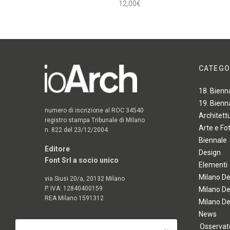
12,00
€
Aggiungi al carrello
CATEGO
18. Bienn
19. Bienn
numero di iscrizione al ROC 34540
Architett
registro stampa Tribunale di Milano
Arte e Fo
n. 822 del 23/12/2004
Biennale
Editore
Design
Font Srl a socio unico
Elementi
Milano D
via Siusi 20/a, 20132 Milano
P. IVA: 12840400159
Milano D
REA Milano 1591312
Milano D
News
Osservato