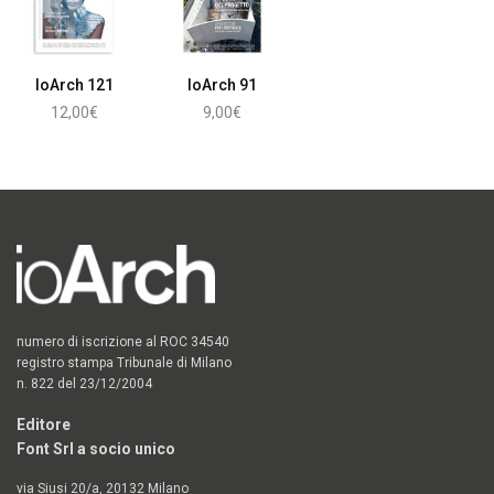
IoArch 121
IoArch 91
12,00
€
9,00
€
Aggiungi al carrello
Aggiungi al carrello
numero di iscrizione al ROC 34540
registro stampa Tribunale di Milano
n. 822 del 23/12/2004
Editore
Font Srl a socio unico
via Siusi 20/a, 20132 Milano