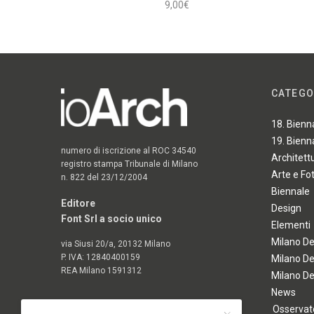
9,00
€
Aggiungi al carrello
CATEGO
18. Bienn
19. Bienn
numero di iscrizione al ROC 34540
Architett
registro stampa Tribunale di Milano
Arte e Fo
n. 822 del 23/12/2004
Biennale
Editore
Design
Font Srl a socio unico
Elementi
Milano D
via Siusi 20/a, 20132 Milano
P. IVA: 12840400159
Milano D
REA Milano 1591312
Milano D
News
Osservato