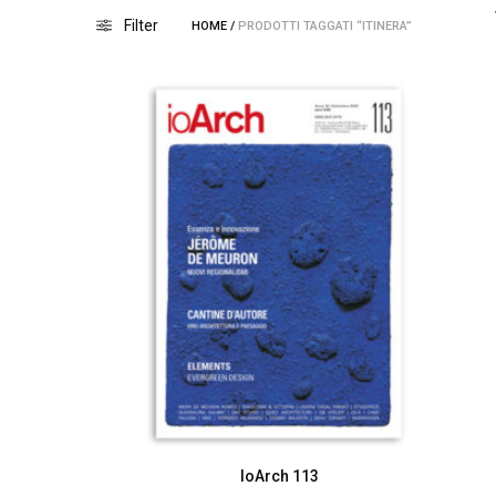
Filter
HOME
/
PRODOTTI TAGGATI “ITINERA”
IoArch 113