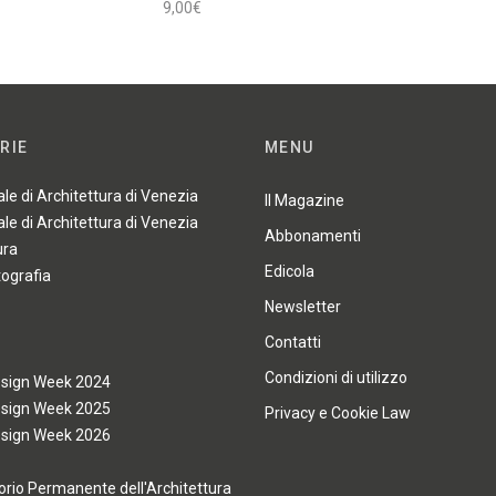
9,00
€
Aggiungi al carrello
RIE
MENU
ale di Architettura di Venezia
Il Magazine
ale di Architettura di Venezia
Abbonamenti
ura
Edicola
tografia
Newsletter
Contatti
Condizioni di utilizzo
esign Week 2024
esign Week 2025
Privacy e Cookie Law
esign Week 2026
rio Permanente dell'Architettura