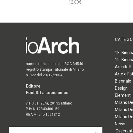
12,00
€
Aggiungi al carrello
CATEGO
18. Bienn
19. Bienn
numero di iscrizione al ROC 34540
Architett
registro stampa Tribunale di Milano
Arte e Fo
n. 822 del 23/12/2004
Biennale
Editore
Design
Font Srl a socio unico
Elementi
Milano D
via Siusi 20/a, 20132 Milano
P. IVA: 12840400159
Milano D
REA Milano 1591312
Milano D
News
Osservato