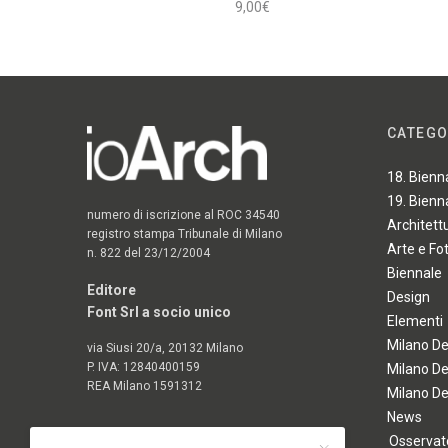
9,00
€
Aggiungi al carrello
CATEGO
18. Bienn
19. Bienn
numero di iscrizione al ROC 34540
Architett
registro stampa Tribunale di Milano
Arte e Fo
n. 822 del 23/12/2004
Biennale
Editore
Design
Font Srl a socio unico
Elementi
Milano D
via Siusi 20/a, 20132 Milano
P. IVA: 12840400159
Milano D
REA Milano 1591312
Milano D
News
Osservato