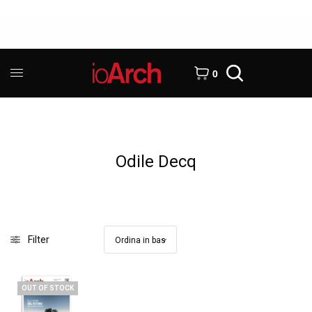
0
Odile Decq
Filter
OUT OF STOCK