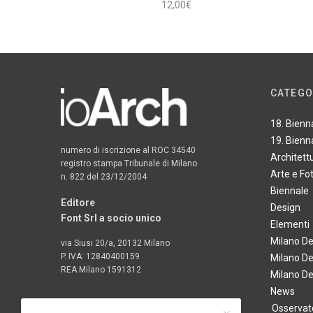
12,00
€
Aggiungi al carrello
CATEGO
18. Bienn
19. Bienn
numero di iscrizione al ROC 34540
Architett
registro stampa Tribunale di Milano
Arte e Fo
n. 822 del 23/12/2004
Biennale
Editore
Design
Font Srl a socio unico
Elementi
Milano D
via Siusi 20/a, 20132 Milano
P. IVA: 12840400159
Milano D
REA Milano 1591312
Milano D
News
Osservato