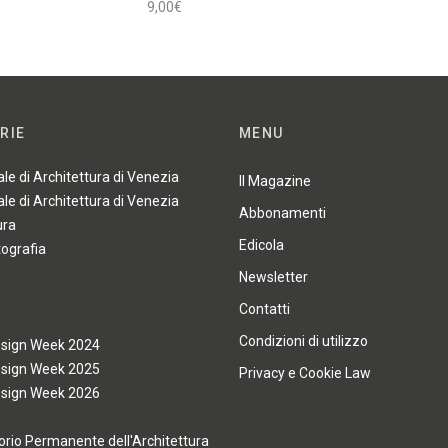
9,00
€
Aggiungi al carrello
RIE
MENU
ale di Architettura di Venezia
Il Magazine
ale di Architettura di Venezia
Abbonamenti
ura
Edicola
tografia
Newsletter
Contatti
Condizioni di utilizzo
esign Week 2024
esign Week 2025
Privacy e Cookie Law
esign Week 2026
rio Permanente dell'Architettura