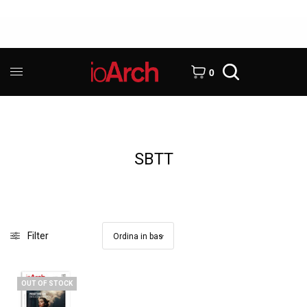
0
SBTT
Filter
OUT OF STOCK