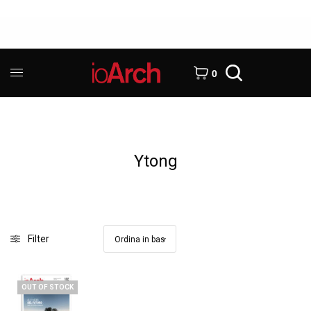
0
Ytong
Filter
OUT OF STOCK