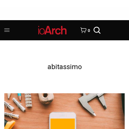
0
abitassimo