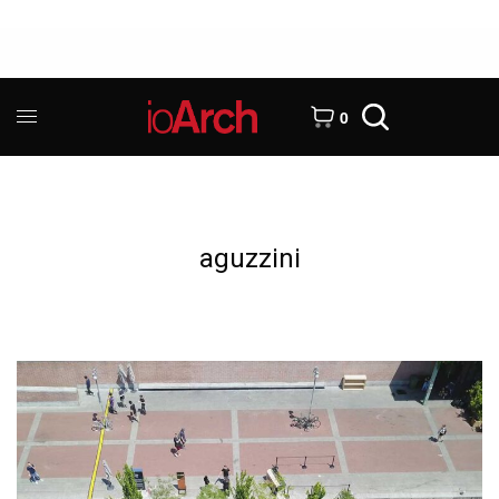
0
aguzzini