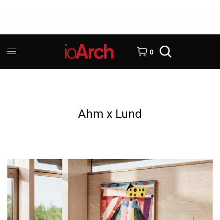
0
Ahm x Lund