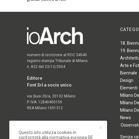
CATEGO
18. Bienn
19. Bienn
numero di iscrizione al ROC 34540
Architett
registro stampa Tribunale di Milano
Arte e Fo
n. 822 del 23/12/2004
Biennale
Editore
Design
Font Srl a socio unico
Elementi
Milano D
via Siusi 20/a, 20132 Milano
P. IVA: 12840400159
Milano D
REA Milano 1591312
Milano D
News
Osservato
Questo sito utilizza cookies in
Senza ca
conformità alla normativa europea RE