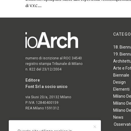
di V.Y.C.…
CATEGO
18. Bienn
19. Bienn
numero di iscrizione al ROC 34540
Architett
registro stampa Tribunale di Milano
Arte e Fo
n. 822 del 23/12/2004
Biennale
Editore
Design
Font Srl a socio unico
Elementi
Milano D
via Siusi 20/a, 20132 Milano
P. IVA: 12840400159
Milano D
REA Milano 1591312
Milano D
News
Osservato