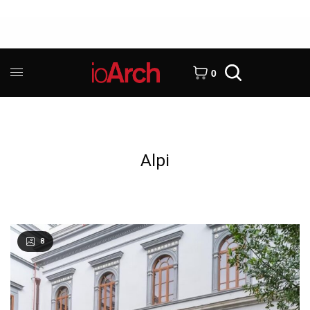
0
Alpi
8