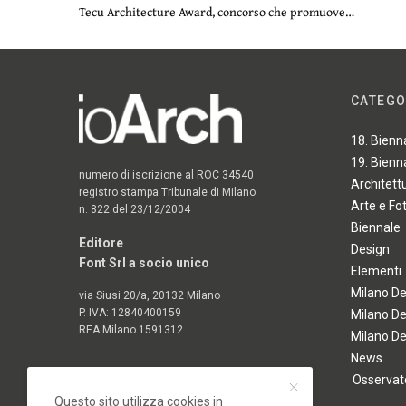
Tecu Architecture Award, concorso che promuove…
CATEGO
18. Bienn
19. Bienn
numero di iscrizione al ROC 34540
Architett
registro stampa Tribunale di Milano
Arte e Fo
n. 822 del 23/12/2004
Biennale
Editore
Design
Font Srl a socio unico
Elementi
Milano D
via Siusi 20/a, 20132 Milano
P. IVA: 12840400159
Milano D
REA Milano 1591312
Milano D
News
Osservato
Questo sito utilizza cookies in