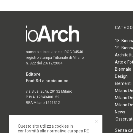
CATEGO
18. Bienn
19. Bienn
numero di iscrizione al ROC 34540
Architett
registro stampa Tribunale di Milano
Arte e Fo
n. 822 del 23/12/2004
Biennale
Editore
Design
Font Srl a socio unico
Elementi
Milano D
via Siusi 20/a, 20132 Milano
P. IVA: 12840400159
Milano D
REA Milano 1591312
Milano D
News
Osservato
Questo sito utilizza cookies in
Senza ca
conformità alla normativa europea RE