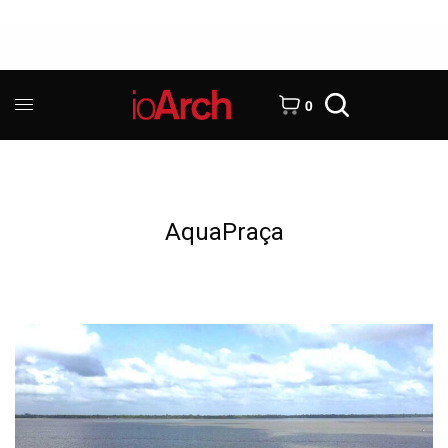
0
AquaPraça