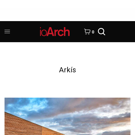
0
Arkís