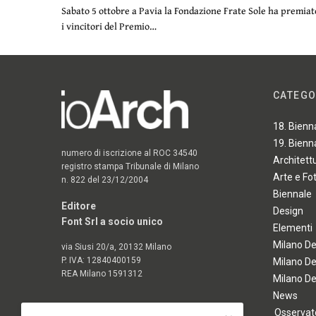
Sabato 5 ottobre a Pavia la Fondazione Frate Sole ha premiat
i vincitori del Premio…
CATEGO
18. Bienn
19. Bienn
numero di iscrizione al ROC 34540
Architett
registro stampa Tribunale di Milano
Arte e Fo
n. 822 del 23/12/2004
Biennale
Editore
Design
Font Srl a socio unico
Elementi
Milano D
via Siusi 20/a, 20132 Milano
P. IVA: 12840400159
Milano D
REA Milano 1591312
Milano D
News
Osservato