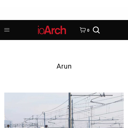
0
Arun