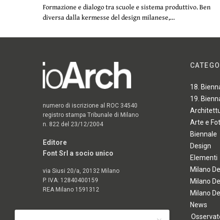
Formazione e dialogo tra scuole e sistema produttivo. Ben
diversa dalla kermesse del design milanese,…
CATEGO
18. Bienn
19. Bienn
numero di iscrizione al ROC 34540
Architett
registro stampa Tribunale di Milano
Arte e Fo
n. 822 del 23/12/2004
Biennale
Editore
Design
Font Srl a socio unico
Elementi
Milano D
via Siusi 20/a, 20132 Milano
P. IVA: 12840400159
Milano D
REA Milano 1591312
Milano D
News
Osservato