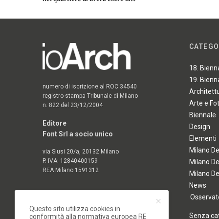
CATEGO
18. Bienn
19. Bienn
numero di iscrizione al ROC 34540
Architett
registro stampa Tribunale di Milano
Arte e Fo
n. 822 del 23/12/2004
Biennale
Editore
Design
Font Srl a socio unico
Elementi
Milano D
via Siusi 20/a, 20132 Milano
P. IVA: 12840400159
Milano D
REA Milano 1591312
Milano D
News
Osservato
Questo sito utilizza cookies in
Senza ca
conformità alla normativa europea RE