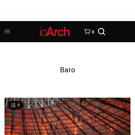
0
Baro
5