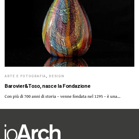
ARTE E FOTOGRAFIA
,
DESIGN
Barovier&Toso, nasce la Fondazione
Con più di 700 anni di storia – venne fondata nel 1295 – è una…