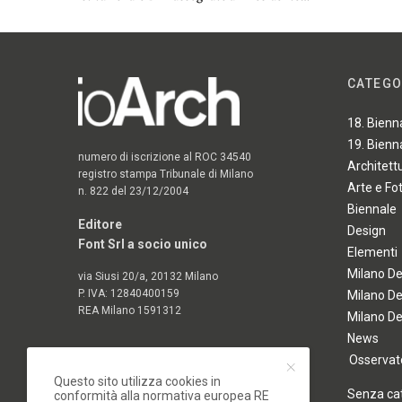
CATEGO
18. Bienn
19. Bienn
numero di iscrizione al ROC 34540
Architett
registro stampa Tribunale di Milano
Arte e Fo
n. 822 del 23/12/2004
Biennale
Editore
Design
Font Srl a socio unico
Elementi
Milano D
via Siusi 20/a, 20132 Milano
P. IVA: 12840400159
Milano D
REA Milano 1591312
Milano D
News
Osservato
Questo sito utilizza cookies in
Senza ca
conformità alla normativa europea RE