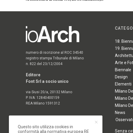
CATEGO
18. Bienn
19. Bienn
numero di iscrizione al ROC 34540
Architett
registro stampa Tribunale di Milano
Arte e Fo
n. 822 del 23/12/2004
Biennale
Editore
Design
Font Srl a socio unico
Elementi
Milano D
via Siusi 20/a, 20132 Milano
P. IVA: 12840400159
Milano D
REA Milano 1591312
Milano D
News
Osservato
Questo sito utilizza cookies in
Senza ca
conformità alla normativa europea RE