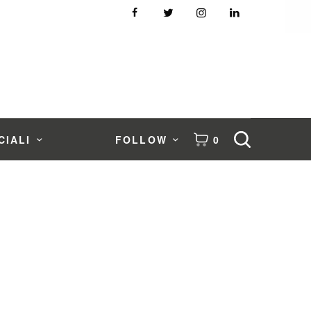
CIALI
FOLLOW
0
o