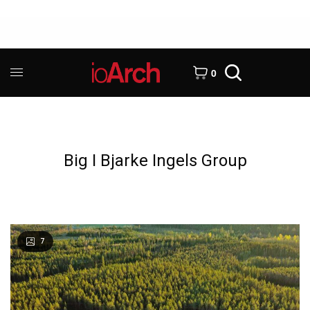
0
Big I Bjarke Ingels Group
7