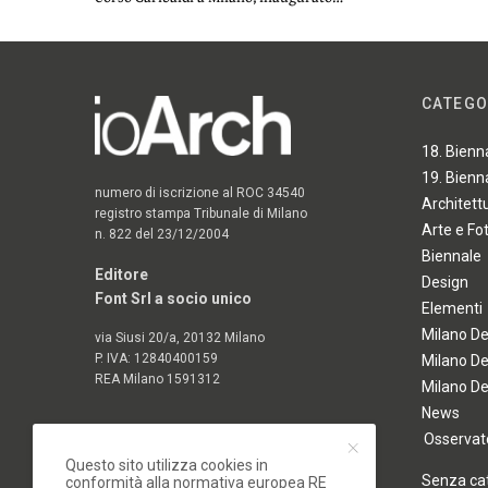
CATEGO
18. Bienn
19. Bienn
numero di iscrizione al ROC 34540
Architett
registro stampa Tribunale di Milano
Arte e Fo
n. 822 del 23/12/2004
Biennale
Editore
Design
Font Srl a socio unico
Elementi
Milano D
via Siusi 20/a, 20132 Milano
P. IVA: 12840400159
Milano D
REA Milano 1591312
Milano D
News
Osservato
Questo sito utilizza cookies in
Senza ca
conformità alla normativa europea RE