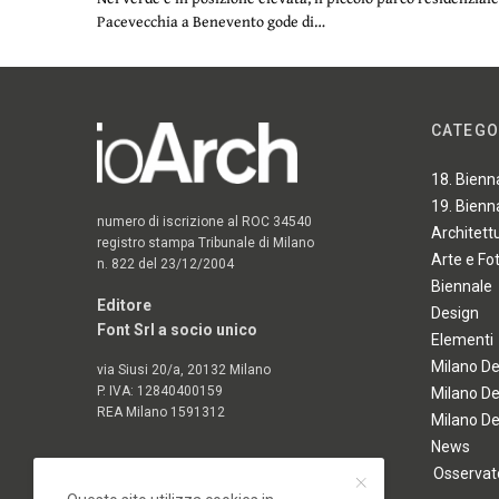
Pacevecchia a Benevento gode di…
CATEGO
18. Bienn
19. Bienn
numero di iscrizione al ROC 34540
Architett
registro stampa Tribunale di Milano
Arte e Fo
n. 822 del 23/12/2004
Biennale
Editore
Design
Font Srl a socio unico
Elementi
Milano D
via Siusi 20/a, 20132 Milano
P. IVA: 12840400159
Milano D
REA Milano 1591312
Milano D
News
Osservato