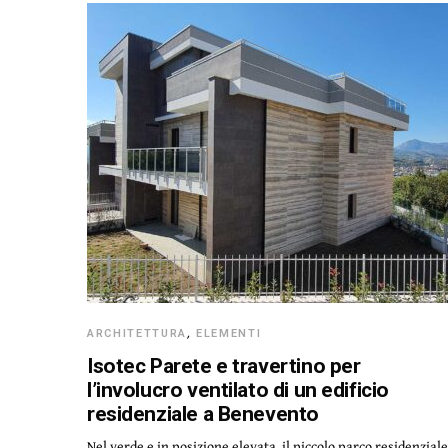
ARCHITETTURA
,
ELEMENTI
Isotec Parete e travertino per
l’involucro ventilato di un edificio
residenziale a Benevento
Nel verde e in posizione elevata, il piccolo parco residenziale