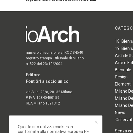
CATEGO
18. Bienn
19. Bienn
numero di iscrizione al ROC 34540
Architett
registro stampa Tribunale di Milano
Arte e Fo
n. 822 del 23/12/2004
Biennale
Editore
Design
Font Srl a socio unico
Elementi
Milano D
via Siusi 20/a, 20132 Milano
P. IVA: 12840400159
Milano D
REA Milano 1591312
Milano D
News
Osservato
Questo sito utilizza cookies in
Senza ca
conformità alla normativa europea RE